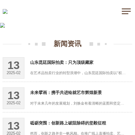
新闻资讯
13
山东昆廷国际拍卖：只为顶级藏家
2025-02
在艺术品拍卖行业的转型浪潮中，山东昆廷国际拍卖以“权威立根、匠心选品、创新破局”···
13
未来擘画：携手共进绘就艺市辉煌新景
2025-02
对于未来几年的发展规划，刘焕金有着清晰的蓝图和坚定的信心。他计划继续扩大艺术品拍···
13
砥砺突围：创新路上破阻除碍的坚毅征程
2025-02
然而，创新之路并非一帆风顺。在推广线上直播拍卖、艺术品银行和藏品配股等创新模式的···