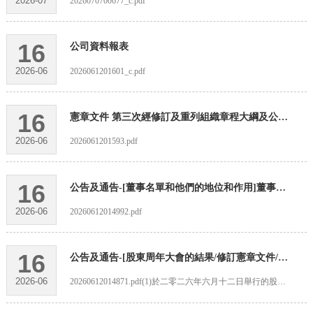
2026-07
2026070700677_c.pdf
16
公司資料報表
2026-06
2026061201601_c.pdf
16
憲章文件 第三次經修訂及重列組織章程大綱及公司細則
2026-06
2026061201593.pdf
16
公告及通告-[董事名單和他們的地位和作用]董事名單與其角色和職能
2026-06
20260612014992.pdf
16
公告及通告-[股東周年大會的結果/修訂憲章文件/更換董事或重要行政職能或職責的變更/更換審核委員會成員/更換薪酬 委員會成員/更换提名委員會成員]
2026-06
20260612014871.pdf(1)於二零二六年六月十二日舉行的股東週年大會的投票結果(2)修訂現有大綱及細則及採納新大綱及細則(3)獨立非執行董事退任(4)委任獨立非執行董事及(5)董事委員會組成變動