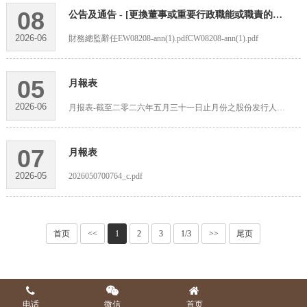
08
公告及通告 - [更換董事或重要行政職能或職責的變更]
2026-06
財務總監辭任EW08208-ann(1).pdfCW08208-ann(1).pdf
05
月報表
2026-06
月报表-截至二零二六年五月三十一日止月份之股份发行人的证券变动月报表(1).pdf
07
月報表
2026-05
2026050700764_c.pdf
首页
<<
1
2
3
1/3
>>
尾页
电话
微信
首页