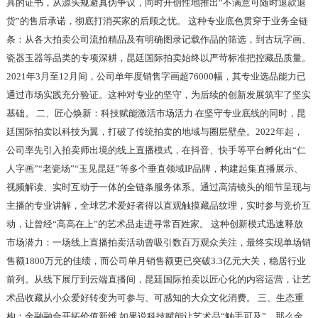
具的证书，从源头规避真伪争议，同时开创性地推出“不满意可随时退款退
货”的售后承诺，彻底打消买家的后顾之忧。 这种专业底色贯穿于业务全链
条：从各大拍卖公司流拍精品及有明确图录记载作品的筛选，到古玩字画、
瓷器玉器等品类的专项深耕，昆廷国际拍卖始终以严苛标准把控藏品质量。
2021年3月至12月间，公司单年度销售字画超76000幅，其专业选品能力已
通过市场实践充分验证。这种对专业的坚守，为后续的创新发展筑牢了坚实
基础。 二、匠心焕新：科技赋能激活市场活力 在坚守专业底线的同时，昆
廷国际拍卖以科技为翼，打破了传统拍卖的地域与圈层壁垒。2022年起，
公司率先引入拍卖师出境的线上直播模式，在抖音、快手等平台孵化出“仁
人字画”“老瓷场”“玉见昆廷”等多个垂直领域IP品牌，构建起集直播展示、
视频解读、实时互动于一体的全链条服务体系。通过高清镜头的细节呈现与
主播的专业讲解，全球艺术爱好者得以直观触摸藏品纹理，实时参与竞价互
动，让曾经“高高在上”的艺术品走进寻常百姓家。 这种创新模式迅速释放
市场潜力：一场线上直播拍卖活动曾吸引数百万观众关注，最终实现单场销
售额1800万元的佳绩，而公司单月销售额更已突破3.3亿元大关，稳居行业
前列。从线下展厅到云端直播间，昆廷国际拍卖以匠心化的内容运营，让艺
术品收藏从小众爱好转变为可参与、可感知的大众文化消费。 三、生态重
构：金融融合开拓价值新维 如果说科技赋能让艺术品“触手可及”，那么金