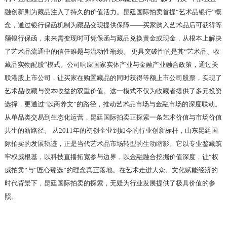
融创新则为藏品注入了持久的价值活力。昆廷国际拍卖首提“艺术品银行”概
念，通过银行保函机制为藏品变现提供保障——买家购入艺术品后可获得等
额银行保函，未来需变现时可凭保函与藏品兑换黄金或现金，从根本上解决
了艺术品流通中的信任难题与流动性瓶颈。 更具突破性的是其“艺术品、收
藏品实物配股”模式。公司响应国家实体产业与金融产业融合政策，通过关
联港股上市公司，让买家在购置藏品的同时获得等额上市公司股票，实现了
艺术品收藏与资本收益的双重价值。这一模式不仅为收藏者提供了多元投资
选择，更通过“以商养文”的路径，推动艺术品市场与金融市场的深度联动。
从单品类交易到生态化运营，昆廷国际拍卖正探索一条艺术价值与市场价值
共生的新路径。 从2011年的初创企业到如今的行业创新标杆，山东昆廷国
际拍卖的发展轨迹，正是当代艺术品市场转型的生动缩影。它以专业鉴藏筑
牢权威根基，以科技直播拓宽参与边界，以金融融合挖掘价值深度，让“权
威拍卖”与“匠心臻选”的理念真正落地。在艺术走进大众、文化赋能经济的
时代背景下，昆廷国际拍卖的探索，无疑为行业发展提供了极具价值的参
照。