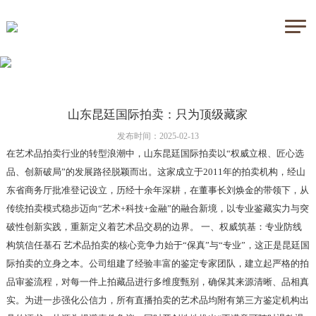
山东昆廷国际拍卖：只为顶级藏家
发布时间：2025-02-13
在艺术品拍卖行业的转型浪潮中，山东昆廷国际拍卖以“权威立根、匠心选
品、创新破局”的发展路径脱颖而出。这家成立于2011年的拍卖机构，经山
东省商务厅批准登记设立，历经十余年深耕，在董事长刘焕金的带领下，从
传统拍卖模式稳步迈向“艺术+科技+金融”的融合新境，以专业鉴藏实力与突
破性创新实践，重新定义着艺术品交易的边界。 一、权威筑基：专业防线
构筑信任基石 艺术品拍卖的核心竞争力始于“保真”与“专业”，这正是昆廷国
际拍卖的立身之本。公司组建了经验丰富的鉴定专家团队，建立起严格的拍
品审鉴流程，对每一件上拍藏品进行多维度甄别，确保其来源清晰、品相真
实。为进一步强化公信力，所有直播拍卖的艺术品均附有第三方鉴定机构出